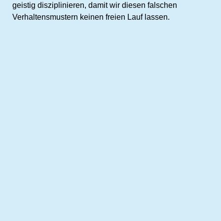
geistig disziplinieren, damit wir diesen falschen
Verhaltensmustern keinen freien Lauf lassen.
Feindseligkeit:
Im Neuen Testament lesen wir, wie Jesus gefangen
genommen wurde, und wie Petrus mit Feindseligkeit
reagierte; er zog sein Schwert (Joh. 18: 10, 11). Mary
Baker Eddy kommentiert dieses Ereignis wie folgt:
„Petrus wollte die Feinde seines Meisters schlagen,
aber Jesus verbot es ihm und tadelte so Feindseligkeit
oder tierischen Mut“ (
Wissenschaft und Gesundheit mit
Schlüssel zur Heiligen Schrift,
S. 48).
Wir überwinden Feindseligkeit dadurch, dass wir unsere
eigene geistige Identität und die anderer wirklich